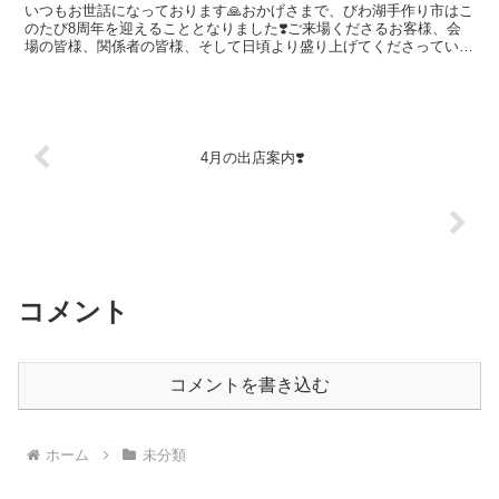
いつもお世話になっております🙏おかげさまで、びわ湖手作り市はこ
のたび8周年を迎えることとなりました❣️ご来場くださるお客様、会
場の皆様、関係者の皆様、そして日頃より盛り上げてくださっている
出店者の皆様のお力添えに、心より感謝申し上げます🙇‍...
4月の出店案内❣️
コメント
コメントを書き込む
ホーム
未分類