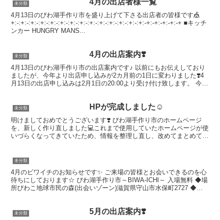
4月の出店者様一覧
未分類
4月13日のびわ湖手作り市を盛り上げて下さる出店者の皆様です🎪
+:-:+:-:+:-:+:-:+:-:+:-:+:-:+:-:+:-:+:-:+:-:+:-:+:-:+:-+:-+:-+:-+:-+ ■キッチ
ンカー HUNGRY MANS...
4月の出店案内❣️
未分類
4月13日のびわ湖手作り市の出店案内です♪ 以前にもお伝えしており
ましたが、今年より出店申し込みが2カ月前の1日に変わりました❣️4
月13日の出店申し込みは2月1日の20:00より受け付け致します。 今回
の出店申し込みも100店舗までの申し...
HPが完成しました☺️
未分類
明けましておめでとうございます❣️ びわ湖手作り市のホームページ
を、新しく作り直しました💻これまで使用していたホームページが使
いづらくなってきていたため、情報を整理し直し、改めてまとめてい
ます☺️ 以前からホームページ自体はありましたが、以...
未分類
4月のビワイチのお知らせです✨ ご来場の皆様とお会いできるのを心
待ちにしております☆ ⁡びわ湖手作り市～BIWA-ICHI～ 入場無料 ⁡◆場
所びわこ地球市民の森(出会いゾーン)滋賀県守山市水保町2727 ⁡◆日
程4月13日(月曜日)(小雨...
5月の出店案内❣️
未分類