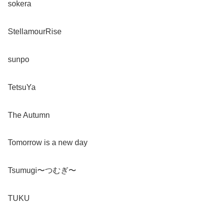
sokera
StellamourRise
sunpo
TetsuYa
The Autumn
Tomorrow is a new day
Tsumugi〜つむぎ〜
TUKU