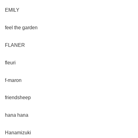
EMILY
feel the garden
FLANER
fleuri
f-maron
friendsheep
hana hana
Hanamizuki