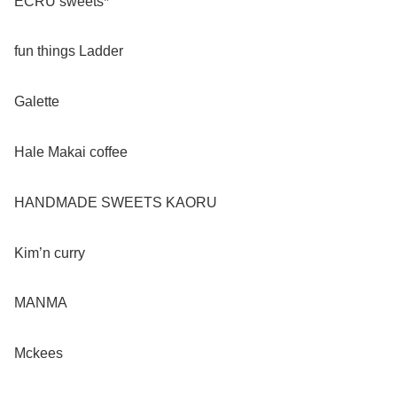
ECRU sweets*
fun things Ladder
Galette
Hale Makai coffee
HANDMADE SWEETS KAORU
Kim’n curry
MANMA
Mckees