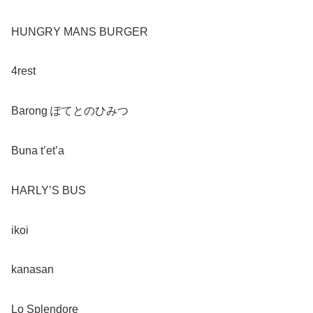
HUNGRY MANS BURGER
4rest
Barong ぽてとのひみつ
Buna t’et’a
HARLY’S BUS
ikoi
kanasan
Lo Splendore