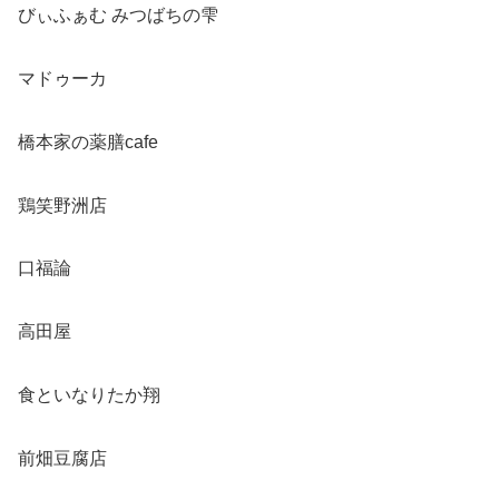
びぃふぁむ みつばちの雫
マドゥーカ
橋本家の薬膳cafe
鶏笑野洲店
口福論
高田屋
食といなりたか翔
前畑豆腐店