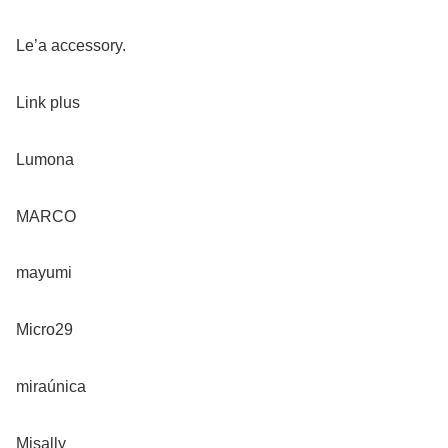
Le’a accessory.
Link plus
Lumona
MARCO
mayumi
Micro29
miraúnica
Misally