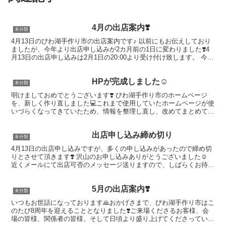
4月の出店案内❣️
未分類
4月13日のびわ湖手作り市の出店案内です♪ 以前にもお伝えしており
ましたが、今年より出店申し込みが2カ月前の1日に変わりました❣️4
月13日の出店申し込みは2月1日の20:00より受け付け致します。 今回
の出店申し込みも100店舗までの申し...
HPが完成しました☺️
未分類
明けましておめでとうございます❣️ びわ湖手作り市のホームページ
を、新しく作り直しました💻これまで使用していたホームページが使
いづらくなってきていたため、情報を整理し直し、改めてまとめてい
ます☺️ 以前からホームページ自体はありましたが、以...
出店申し込み締め切り
未分類
4月13日の出店申し込みですが、多くの申し込みがあったので締め切
りとさせて頂きます❣️ 沢山のお申し込みありがとうございました☺️
近くメールにて出店可否のメッセージ送りますので、しばらくお待ち
下さい🙏 よろしくお願い致します🙇‍♀️ びわ...
5月の出店案内❣️
未分類
いつもお世話になっております🙏おかげさまで、びわ湖手作り市はこ
のたび8周年を迎えることとなりました❣️ご来場くださるお客様、会
場の皆様、関係者の皆様、そして日頃より盛り上げてくださっている