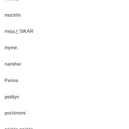
mochihi
mojaとSIKAR
myme.
namihei
Penna
petitlys
pochimimi