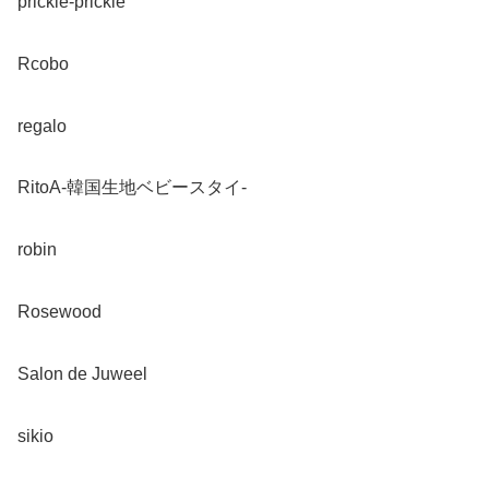
prickle-prickle
Rcobo
regalo
RitoA-韓国生地ベビースタイ-
robin
Rosewood
Salon de Juweel
sikio