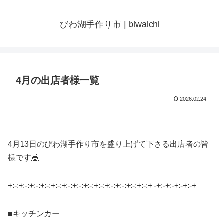
びわ湖手作り市 | biwaichi
4月の出店者様一覧
2026.02.24
4月13日のびわ湖手作り市を盛り上げて下さる出店者の皆
様です🎪
+:-:+:-:+:-:+:-:+:-:+:-:+:-:+:-:+:-:+:-:+:-:+:-:+:-:+:-+:-+:-+:-+:-+
■キッチンカー