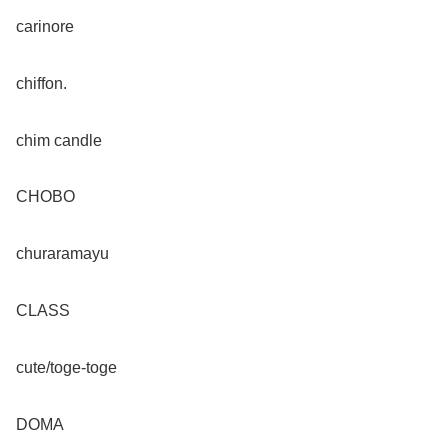
carinore
chiffon.
chim candle
CHOBO
churaramayu
CLASS
cute/toge-toge
DOMA