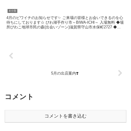
出店者の皆様のお力添えに、心より感謝申し上げます🙇‍...
未分類
4月のビワイチのお知らせです✨ ご来場の皆様とお会いできるのを心
待ちにしております☆ ⁡びわ湖手作り市～BIWA-ICHI～ 入場無料 ⁡◆場
所びわこ地球市民の森(出会いゾーン)滋賀県守山市水保町2727 ⁡◆日
程4月13日(月曜日)(小雨...
5月の出店案内❣️
コメント
コメントを書き込む